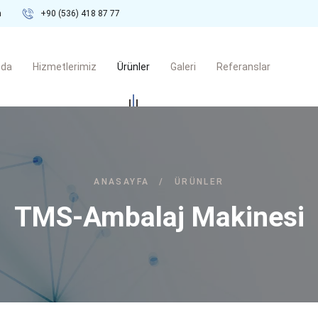
m
+90 (536) 418 87 77
zda
Hizmetlerimiz
Ürünler
Galeri
Referanslar
ANASAYFA
/
ÜRÜNLER
TMS-Ambalaj Makinesi