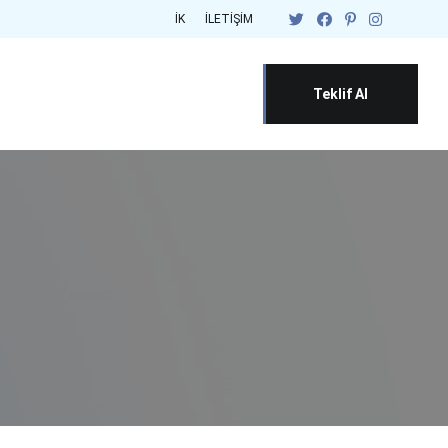
İK
İLETIŞIM
Teklif Al