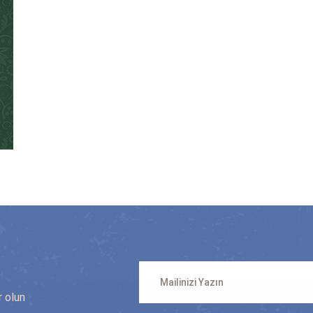
n
r olun