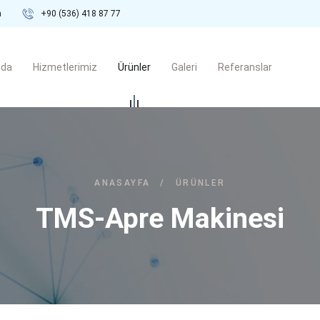
m
+90 (536) 418 87 77
zda
Hizmetlerimiz
Ürünler
Galeri
Referanslar
ANASAYFA
/
ÜRÜNLER
TMS-Apre Makinesi