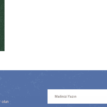
n
r olun