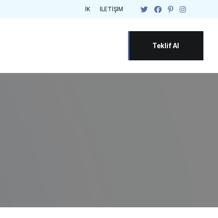
İK
İLETIŞIM
Teklif Al