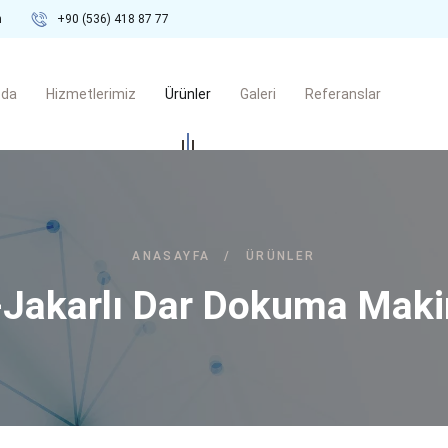
m
+90 (536) 418 87 77
zda
Hizmetlerimiz
Ürünler
Galeri
Referanslar
ANASAYFA
/
ÜRÜNLER
Jakarlı Dar Dokuma Makin