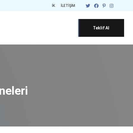
İK
İLETIŞIM
Teklif Al
eleri