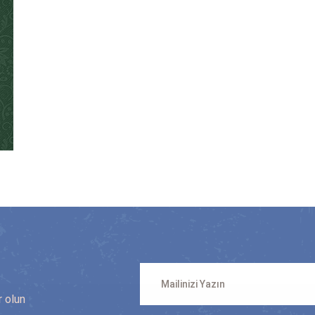
n
r olun