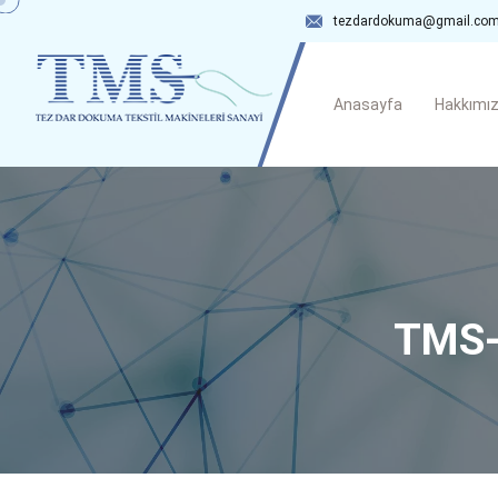
tezdardokuma@gmail.co
Anasayfa
Hakkımı
TMS-