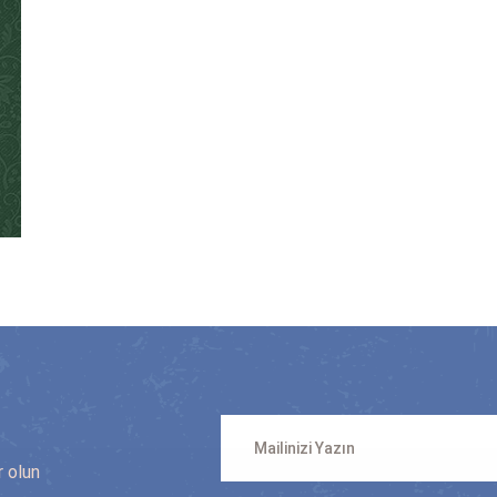
n
r olun