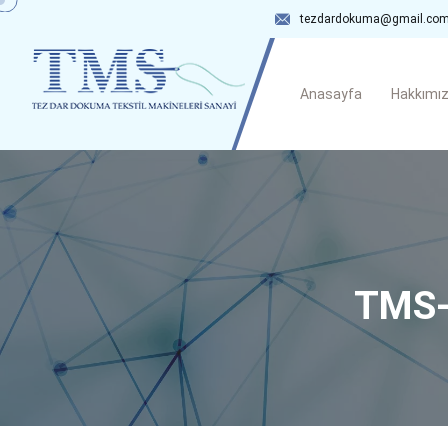
tezdardokuma@gmail.co
Anasayfa
Hakkımı
TMS-