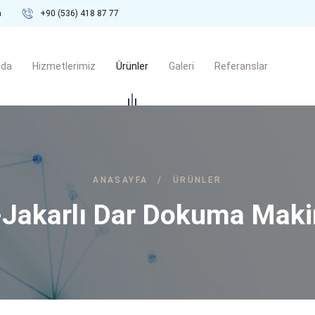
m
+90 (536) 418 87 77
zda
Hizmetlerimiz
Ürünler
Galeri
Referanslar
ANASAYFA
/
ÜRÜNLER
Jakarlı Dar Dokuma Makin