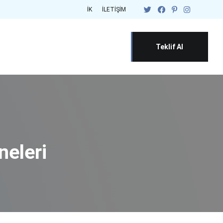
İK
İLETIŞIM
Teklif Al
eleri