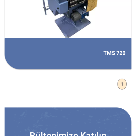
TMS 720
1
Bültenimize Katılın