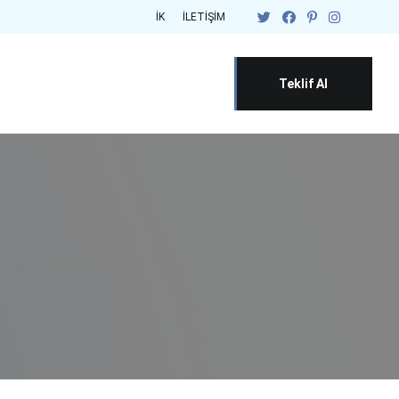
İK
İLETIŞIM
Teklif Al