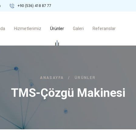
m
+90 (536) 418 87 77
zda
Hizmetlerimiz
Ürünler
Galeri
Referanslar
ANASAYFA
/
ÜRÜNLER
TMS-Çözgü Makinesi