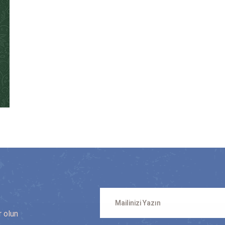
n
r olun